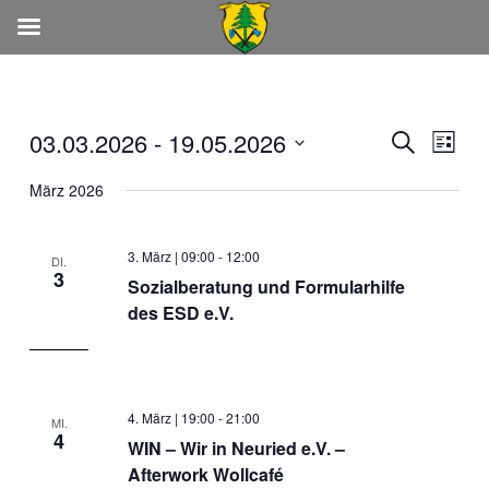
Zum
Inhalt
springen
03.03.2026
 - 
19.05.2026
Veranstaltung
Suche
Verans
Liste
Suche
Ansich
Datum
März 2026
und
Naviga
wählen.
Ansichten,
Navigation
3. März | 09:00
-
12:00
DI.
3
Sozialberatung und Formularhilfe
des ESD e.V.
4. März | 19:00
-
21:00
MI.
4
WIN – Wir in Neuried e.V. –
Afterwork Wollcafé